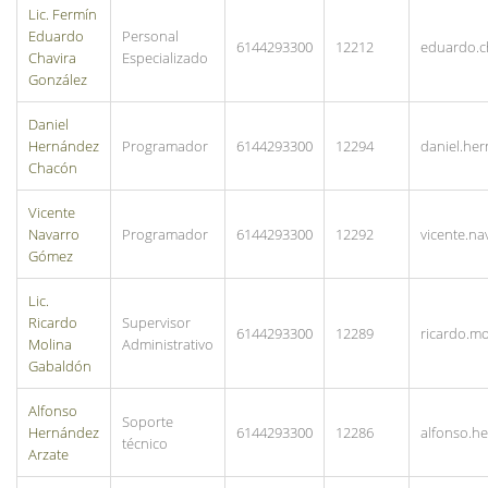
Lic. Fermín
Eduardo
Personal
6144293300
12212
eduardo.c
Chavira
Especializado
González
Daniel
Hernández
Programador
6144293300
12294
daniel.he
Chacón
Vicente
Navarro
Programador
6144293300
12292
vicente.n
Gómez
Lic.
Ricardo
Supervisor
6144293300
12289
ricardo.m
Molina
Administrativo
Gabaldón
Alfonso
Soporte
Hernández
6144293300
12286
alfonso.
técnico
Arzate