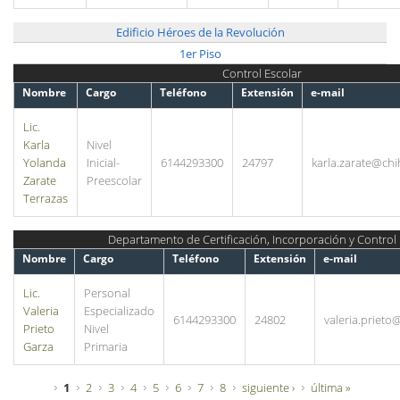
Edificio Héroes de la Revolución
1er Piso
Control Escolar
Nombre
Cargo
Teléfono
Extensión
e-mail
Lic.
Karla
Nivel
Yolanda
Inicial-
6144293300
24797
karla.zarate@ch
Zarate
Preescolar
Terrazas
Departamento de Certificación, Incorporación y Control 
Nombre
Cargo
Teléfono
Extensión
e-mail
Lic.
Personal
Valeria
Especializado
6144293300
24802
valeria.priet
Prieto
Nivel
Garza
Primaria
Páginas
1
2
3
4
5
6
7
8
siguiente ›
última »