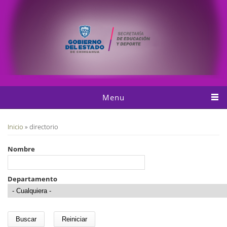
Pasar al contenido principal
Menu
Usted está aquí
Inicio
» directorio
Nombre
Departamento