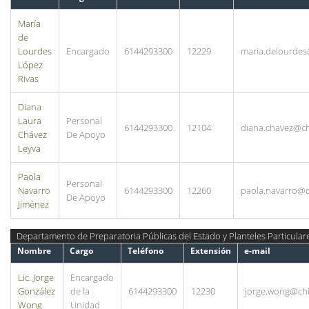
María
de
Lourdes
Encargado
6144293300
12229
maria.delourde
López
Rivas
Diana
Laura
Personal
6144293300
12104
diana.chavez@c
Chávez
De Apoyo
Leyva
Paola
Personal
Navarro
6144293300
12260
paola.navarro@
De Apoyo
Jiménez
Departamento de Preparatoria Públicas del Estado y Planteles Particular
Nombre
Cargo
Teléfono
Extensión
e-mail
Lic. Jorge
Encargado
González
de la
6144293300
12230
jorge.wong@ch
Wong
Unidad