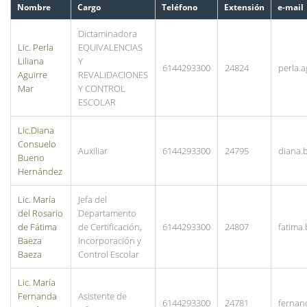
Nombre
Cargo
Teléfono
Extensión
e-mail
Dictaminadora
Lic. Perla
EQUIVALENCIAS
Liliana
Y
6144293300
24824
perla.
Aguirre
REVALIDACIONES
Mar
Y CONTROL
ESCOLAR
Lic.Diana
Consuelo
Auxiliar
6144293300
24795
diana
Bueno
Hernández
Lic. María
Jefa del
del Rosario
Departamento
de Fátima
de Certificación,
6144293300
24807
fatima
Baeza
Incorporación y
Baeza
Control Escolar
Lic. María
Fernanda
Asistente de
6144293300
24781
fernan