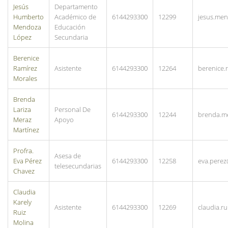
Jesús
Departamento
Humberto
Académico de
6144293300
12299
jesus.me
Mendoza
Educación
López
Secundaria
Berenice
Ramírez
Asistente
6144293300
12264
berenice
Morales
Brenda
Lariza
Personal De
6144293300
12244
brenda.m
Meraz
Apoyo
Martínez
Profra.
Asesa de
Eva Pérez
6144293300
12258
eva.pere
telesecundarias
Chavez
Claudia
Karely
Asistente
6144293300
12269
claudia.
Ruiz
Molina