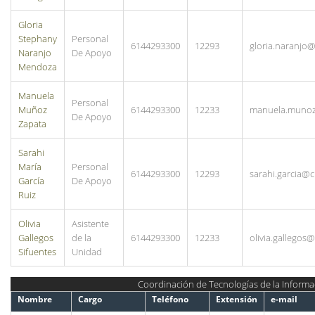
Gloria
Stephany
Personal
6144293300
12293
gloria.naranj
Naranjo
De Apoyo
Mendoza
Manuela
Personal
Muñoz
6144293300
12233
manuela.muno
De Apoyo
Zapata
Sarahi
María
Personal
6144293300
12293
sarahi.garcia@
García
De Apoyo
Ruiz
Olivia
Asistente
Gallegos
de la
6144293300
12233
olivia.gallego
Sifuentes
Unidad
Coordinación de Tecnologías de la Informa
Nombre
Cargo
Teléfono
Extensión
e-mail