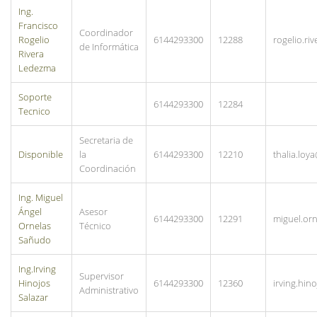
Ing.
Francisco
Coordinador
Rogelio
6144293300
12288
rogelio.r
de Informática
Rivera
Ledezma
Soporte
6144293300
12284
Tecnico
Secretaria de
Disponible
la
6144293300
12210
thalia.lo
Coordinación
Ing. Miguel
Ángel
Asesor
6144293300
12291
miguel.or
Ornelas
Técnico
Sañudo
Ing.Irving
Supervisor
Hinojos
6144293300
12360
irving.hi
Administrativo
Salazar