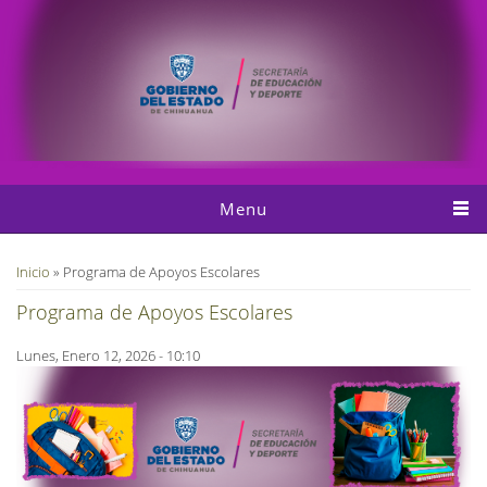
Pasar al contenido principal
Menu
Usted está aquí
Inicio
» Programa de Apoyos Escolares
Programa de Apoyos Escolares
Lunes, Enero 12, 2026 - 10:10