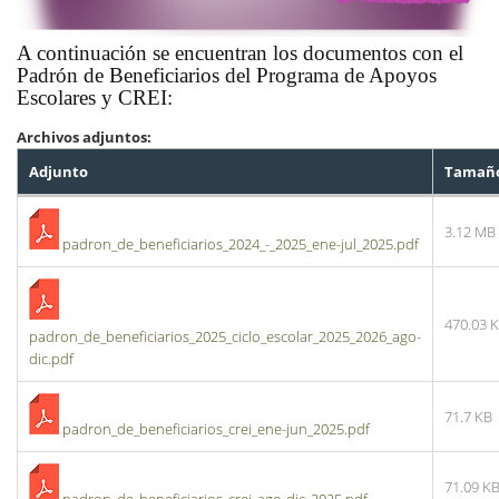
A continuación se encuentran los documentos con el
Padrón de Beneficiarios del Programa de Apoyos
Escolares y CREI:
Archivos adjuntos:
Adjunto
Tamañ
3.12 MB
padron_de_beneficiarios_2024_-_2025_ene-jul_2025.pdf
470.03 
padron_de_beneficiarios_2025_ciclo_escolar_2025_2026_ago-
dic.pdf
71.7 KB
padron_de_beneficiarios_crei_ene-jun_2025.pdf
71.09 K