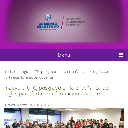
Pasar al contenido principal
Menu
Usted está aquí
Inicio
» Inaugura UTCJ posgrado en la enseñanza del inglés para
fortalecer formación docente
Inaugura UTCJ posgrado en la enseñanza del
inglés para fortalecer formación docente
Jueves, Marzo 19, 2026 - 15:09