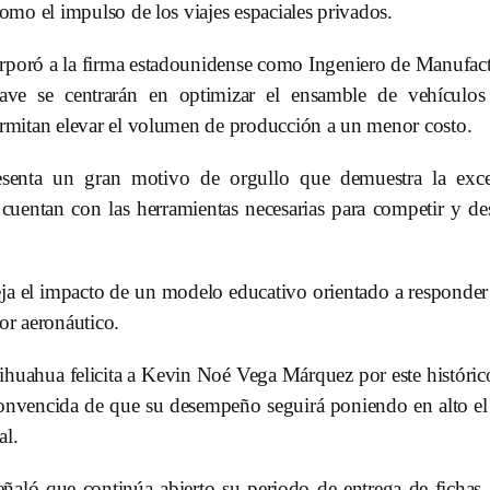
mo el impulso de los viajes espaciales privados.
oró a la firma estadounidense como Ingeniero de Manufactur
clave se centrarán en optimizar el ensamble de vehícul
rmitan elevar el volumen de producción a un menor costo.
senta un gran motivo de orgullo que demuestra la excel
uentan con las herramientas necesarias para competir y desa
eja el impacto de un modelo educativo orientado a responder
tor aeronáutico.
huahua felicita a Kevin Noé Vega Márquez por este histórico
, convencida de que su desempeño seguirá poniendo en alto
al.
señaló que continúa abierto su periodo de entrega de fichas