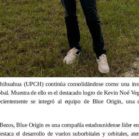
Chihuahua (UPCH) continúa consolidándose como una insti
obal. Muestra de ello es el destacado logro de Kevin Noé Ve
recientemente se integró al equipo de Blue Origin, una 
ezos, Blue Origin es una compañía estadounidense líder en t
estaca el desarrollo de vuelos suborbitales y orbitales, at