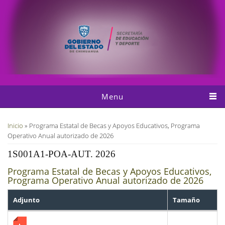
Pasar al contenido principal
Menu
Usted está aquí
Inicio
» Programa Estatal de Becas y Apoyos Educativos, Programa
Operativo Anual autorizado de 2026
1S001A1-POA-AUT. 2026
Programa Estatal de Becas y Apoyos Educativos,
Programa Operativo Anual autorizado de 2026
Adjunto
Tamaño