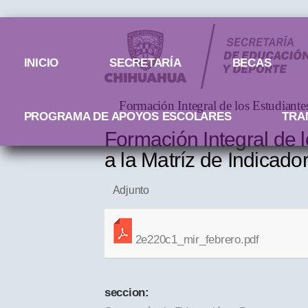
Menú principal
INICIO
SECRETARÍA
BECAS
Formación Integral de los Estudian
PROGRAMA DE APOYOS ESCOLARES
TRA
Formación Integral de 
a la Matríz de Indica
Adjunto
2e220c1_mir_febrero.pdf
seccion: