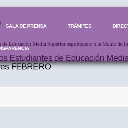
SALA DE PRENSA
TRÁMITES
DIREC
tes de Educación Media Superior seguimiento a la Matríz d
NSPARENCIA
los Estudiantes de Educación Medi
dores FEBRERO