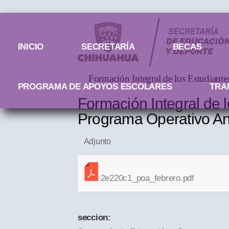
Menú principal
INICIO
SECRETARÍA
BECAS
Formación Integral de los Estudian
PROGRAMA DE APOYOS ESCOLARES
TRA
Formación Integral de 
Programa Operativo 
Adjunto
2e220c1_poa_febrero.pdf
seccion: