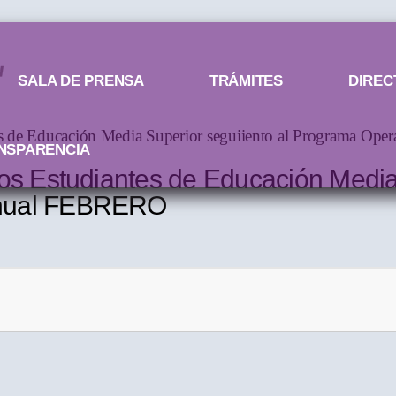
SALA DE PRENSA
TRÁMITES
DIREC
tes de Educación Media Superior seguiiento al Programa O
NSPARENCIA
los Estudiantes de Educación Media
Anual FEBRERO