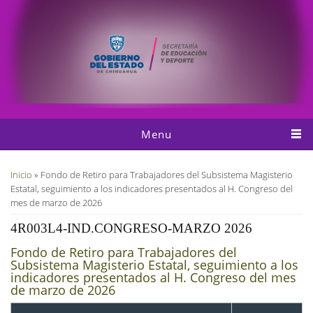
Pasar al contenido principal
Menu
Usted está aquí
Inicio
» Fondo de Retiro para Trabajadores del Subsistema Magisterio
Estatal, seguimiento a los indicadores presentados al H. Congreso del
mes de marzo de 2026
4R003L4-IND.CONGRESO-MARZO 2026
Fondo de Retiro para Trabajadores del
Subsistema Magisterio Estatal, seguimiento a los
indicadores presentados al H. Congreso del mes
de marzo de 2026