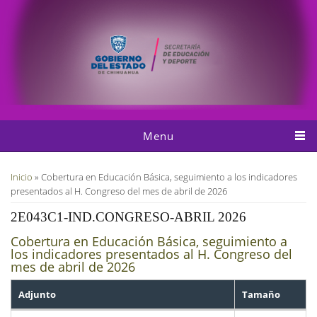
Pasar al contenido principal
Menu
Usted está aquí
Inicio
» Cobertura en Educación Básica, seguimiento a los indicadores
presentados al H. Congreso del mes de abril de 2026
2E043C1-IND.CONGRESO-ABRIL 2026
Cobertura en Educación Básica, seguimiento a
los indicadores presentados al H. Congreso del
mes de abril de 2026
Adjunto
Tamaño