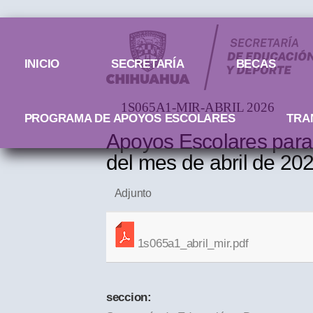
Menú principal
INICIO
SECRETARÍA
BECAS
1S065A1-MIR-ABRIL 2026
PROGRAMA DE APOYOS ESCOLARES
TRA
Apoyos Escolares para 
del mes de abril de 20
Adjunto
1s065a1_abril_mir.pdf
seccion: