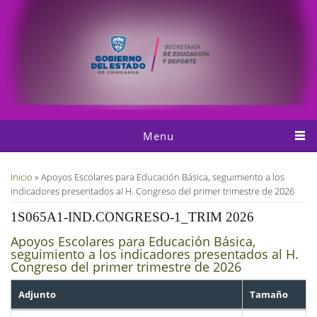
Pasar al contenido principal
Menu
Usted está aquí
Inicio
» Apoyos Escolares para Educación Básica, seguimiento a los
indicadores presentados al H. Congreso del primer trimestre de 2026
1S065A1-IND.CONGRESO-1_TRIM 2026
Apoyos Escolares para Educación Básica,
seguimiento a los indicadores presentados al H.
Congreso del primer trimestre de 2026
Adjunto
Tamaño