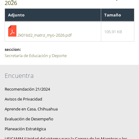
2026
Adjunto
Tamaño
105.91 KB
2k016d2_matriz_myo-2026.pdf
seccion:
Secretaría de Educación y Deporte
Encuentra
Recomendación 21/2024
Avisos de Privacidad
Aprende en Casa, Chihuahua
Evaluación de Desempeño
Planeación Estratégica
USICAMM (Unidad del sistema para la Carrera de las Maestras y los