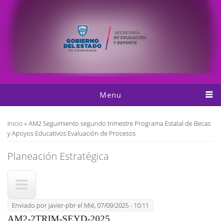
Pasar al contenido principal
Menu
Usted está aquí
Inicio
» AM2 Seguimiento segundo trimestre Programa Estatal de Becas
y Apoyos Educativos Evaluación de Procesos
Planeación Estratégica
Enviado por
javier-pbr
el Mié, 07/09/2025 - 10:11
AM2-2TRIM-SEYD-2025