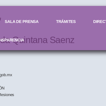
SALA DE PRENSA
TRÁMITES
DIREC
ida Quintana Saenz
NSPARENCIA
.gob.mx
ÓN
ofesiones