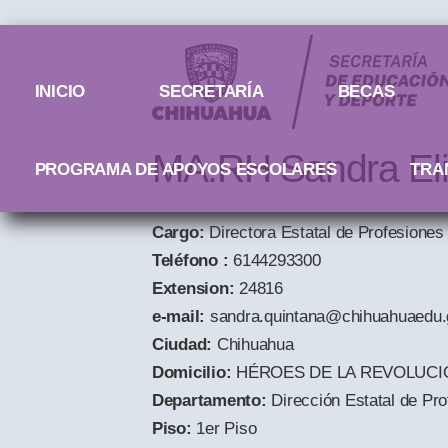
Menú principal
INICIO
SECRETARÍA
BECAS
MA.RH Sandra El
PROGRAMA DE APOYOS ESCOLARES
TRA
Cargo:
Directora Estatal de Profesiones
Teléfono :
6144293300
Extension:
24816
e-mail:
sandra.quintana@chihuahuaedu
Ciudad:
Chihuahua
Domicilio:
HÉROES DE LA REVOLUCI
Departamento:
Dirección Estatal de Pr
Piso:
1er Piso