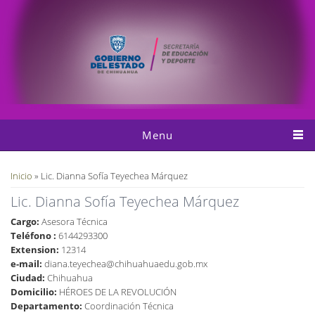
Pasar al contenido principal
Menu
Usted está aquí
Inicio
» Lic. Dianna Sofía Teyechea Márquez
Lic. Dianna Sofía Teyechea Márquez
Cargo:
Asesora Técnica
Teléfono :
6144293300
Extension:
12314
e-mail:
diana.teyechea@chihuahuaedu.gob.mx
Ciudad:
Chihuahua
Domicilio:
HÉROES DE LA REVOLUCIÓN
Departamento:
Coordinación Técnica