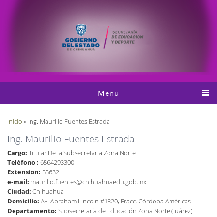
Pasar al contenido principal
Menu
Usted está aquí
Inicio
» Ing. Maurilio Fuentes Estrada
Ing. Maurilio Fuentes Estrada
Cargo:
Titular De la Subsecretaria Zona Norte
Teléfono :
6564293300
Extension:
55632
e-mail:
maurilio.fuentes@chihuahuaedu.gob.mx
Ciudad:
Chihuahua
Domicilio:
Av. Abraham Lincoln #1320, Fracc. Córdoba Américas
Departamento:
Subsecretaría de Educación Zona Norte (Juárez)