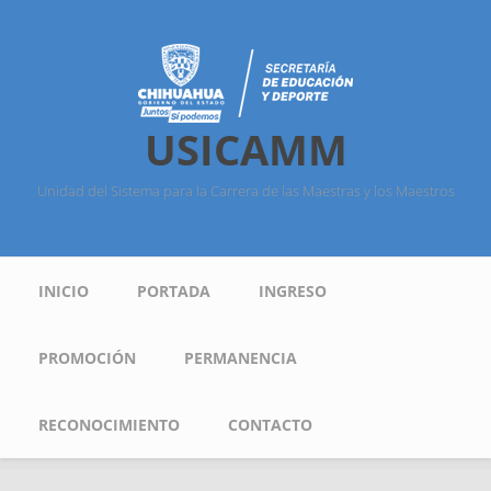
Pasar al contenido principal
USICAMM
Unidad del Sistema para la Carrera de las Maestras y los Maestros
Menú principal
INICIO
PORTADA
INGRESO
PROMOCIÓN
PERMANENCIA
RECONOCIMIENTO
CONTACTO