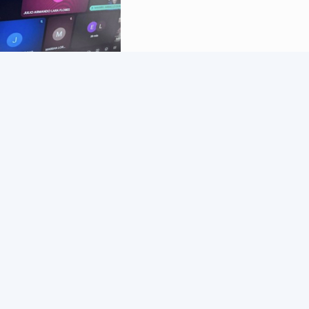
NENTE SUBISTEMA ESTATAL 7-08
…
3
4
5
6
7
8
9
siguiente 