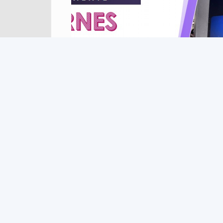
Leer más
sobre PROMOCION VERTICAL REMA
1
2