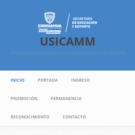
Pasar al contenido principal
USICAMM
Unidad del Sistema para la Carrera de las Maestras y los Maestros
Menú principal
INICIO
PORTADA
INGRESO
PROMOCIÓN
PERMANENCIA
RECONOCIMIENTO
CONTACTO