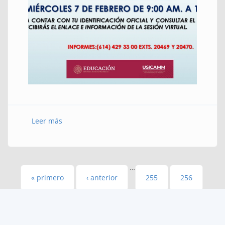
Leer más
sobre ASIGNACIÓN PARA SECUNDARIAS
GENERALES Y TECNICAS
…
Páginas
« primero
‹ anterior
255
256
257
258
259
260
261
262