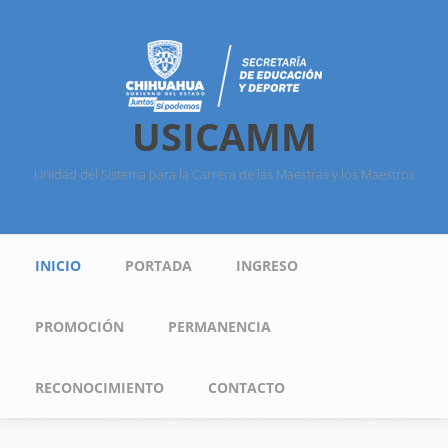
Pasar al contenido principal
USICAMM
Unidad del Sistema para la Carrera de las Maestras y los Maestros
Menú principal
INICIO
PORTADA
INGRESO
PROMOCIÓN
PERMANENCIA
RECONOCIMIENTO
CONTACTO